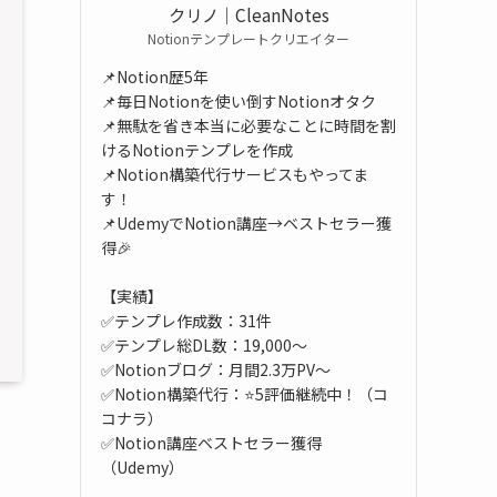
クリノ｜CleanNotes
Notionテンプレートクリエイター
📌Notion歴5年
📌毎日Notionを使い倒すNotionオタク
📌無駄を省き本当に必要なことに時間を割
けるNotionテンプレを作成
📌Notion構築代行サービスもやってま
す！
📌UdemyでNotion講座→ベストセラー獲
得🎉
【実績】
✅テンプレ作成数：31件
✅テンプレ総DL数：19,000～
✅Notionブログ：月間2.3万PV～
✅Notion構築代行：⭐5評価継続中！（コ
コナラ）
✅Notion講座ベストセラー獲得
（Udemy）