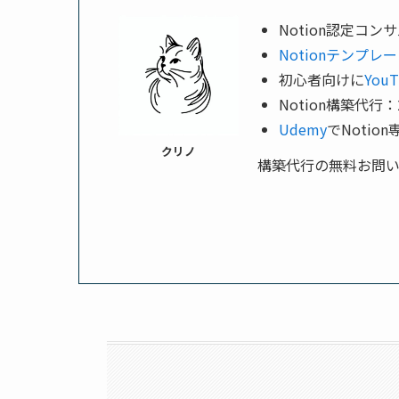
Notion認定コン
Notionテンプレ
初心者向けに
YouT
Notion構築代行
Udemy
でNoti
クリノ
構築代行の無料お問