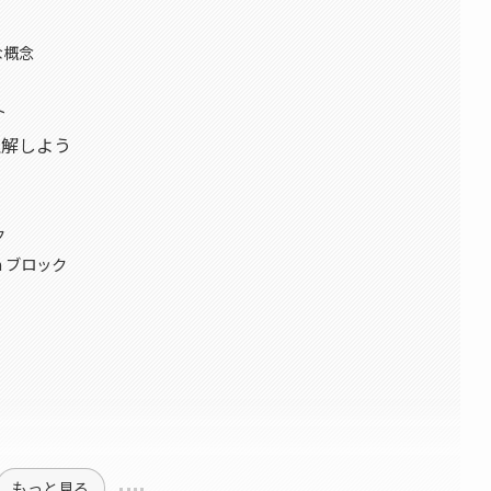
な概念
ト
理解しよう
ク
n ブロック
法
もっと見る