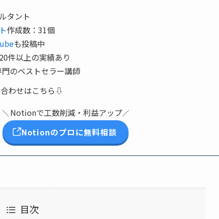
サルタント
ート
作成数：31個
ube
も投稿中
：20件以上の実績あり
on専門のベストセラー講師
い合わせはこちら⇩
Notionで工数削減・利益アップ
＼
／
Notionのプロに無料相談
目次