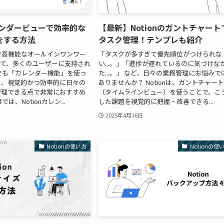
カレンダービューで効率的な
【最新】Notionのガントチャート
をする方法
タスク管理！テンプレも紹介
柔軟で高機能なオールインワンワー
「タスクが多すぎて優先順位がつけられな
して、多くのユーザーに支持され
い...。」「進捗が遅れているのに気づけな
でも「カレンダー機能」を使っ
た...。」 など、日々の業務管理にお悩みで
は、視覚的かつ効率的に日々の
ありませんか？ Notionは、ガントチャー
管理できる点で非常におすすめ
（タイムラインビュー）を使うことで、こ
は、Notionカレン...
した課題を視覚的に把握・改善できる...
2025年4月16日
Notionの使い方
Notionの使