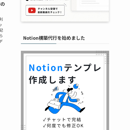
Fの
利
ッ
記
ら
Notion構築代行を始めました
デ