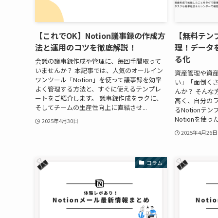
【これでOK】Notion議事録の作成方
【無料テンプ
法と運用のコツを徹底解説！
理！データ
る化
会議の議事録作成や管理に、毎回手間取って
いませんか？ 本記事では、人気のオールイン
資産管理や資
ワンツール「Notion」を使って議事録を効率
い」「面倒く
よく管理する方法と、すぐに使えるテンプレ
んか？ そんな
ートをご紹介します。 議事録作成をラクに、
高く、自分の
そしてチームの生産性向上に直結させ...
るNotionテ
Notionを使
2025年4月30日
2025年4月26日
コラム