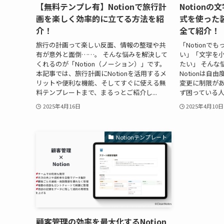
【無料テンプレ有】Notionで旅行計
Notion
画を楽しく効率的に立てる方法を紹
式を使った
介！
全て紹介！
旅行の計画って楽しい反面、情報の整理や共
「Notion
有が意外と面倒……。 そんな悩みを解決して
い」「文字を
くれるのが「Notion（ノーション）」です。
たい」 そんな
本記事では、旅行計画にNotionを活用するメ
Notionは
リットや便利な機能、そしてすぐに使える無
変更に制限が
料テンプレートまで、まるっとご紹介し...
ず困っている人
2025年4月16日
2025年4月10日
Notionテンプレート
顧客管理の効率を最大化するNotion