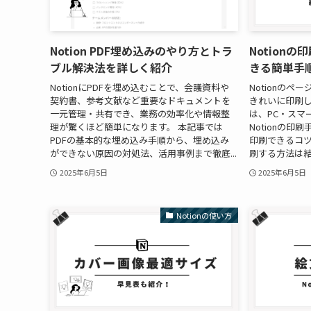
Notion PDF埋め込みのやり方とトラ
Notion
ブル解決法を詳しく紹介
きる簡単手
NotionにPDFを埋め込むことで、会議資料や
Notionの
契約書、参考文献など重要なドキュメントを
きれいに印刷し
一元管理・共有でき、業務の効率化や情報整
は、PC・スマ
理が驚くほど簡単になります。 本記事では
Notionの
PDFの基本的な埋め込み手順から、埋め込み
印刷できるコツ
ができない原因の対処法、活用事例まで徹底...
刷する方法は結
2025年6月5日
2025年6月5日
Notionの使い方