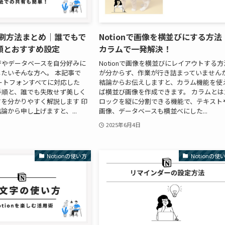
の印刷方法まとめ｜誰でもで
Notionで画像を横並びにする方法
順とおすすめ設定
カラムで一発解決！
ページやデータベースを自分好みに
Notionで画像を横並びにレイアウトする方
たい――そんな方へ。 本記事で
が分からず、作業が行き詰まっていません
ートフォンすべてに対応した
結論からお伝えしますと、カラム機能を使
印刷手順と、誰でも失敗せず美しく
ば横並び画像を作成できます。 カラムとは
を分かりやすく解説します 印
ロックを縦に分割できる機能で、テキスト
論から申し上げますと、...
画像、データベースも横並べにした...
2025年6月4日
Notionの使い方
Notionの使