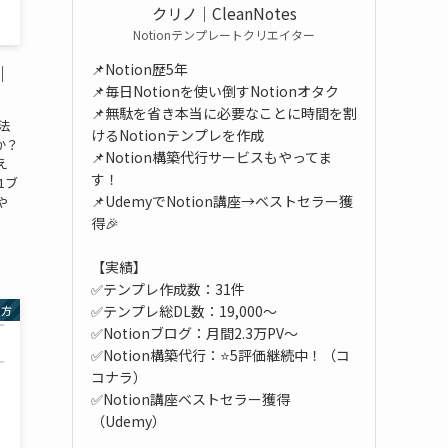
クリノ｜CleanNotes
Notionテンプレートクリエイター
📌Notion歴5年
｜
📌毎日Notionを使い倒すNotionオタク
📌無駄を省き本当に必要なことに時間を割
法
けるNotionテンプレを作成
か？
📌Notion構築代行サービスもやってま
え
す！
1ブ
📌UdemyでNotion講座→ベストセラー獲
や
得🎉
【実績】
✅テンプレ作成数：31件
✅テンプレ総DL数：19,000～
い方
✅Notionブログ：月間2.3万PV～
✅Notion構築代行：⭐5評価継続中！（コ
コナラ）
✅Notion講座ベストセラー獲得
（Udemy）