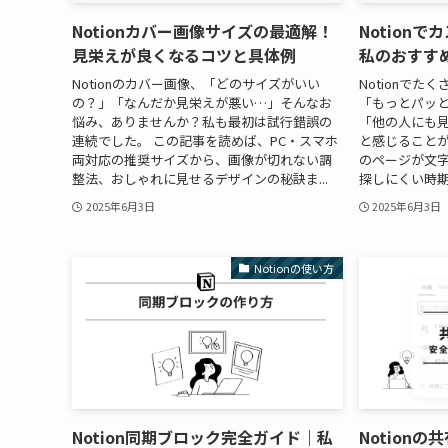
Notionカバー画像サイズの最適解！
Notion
見栄えが良くなるコツと具体例
私のおすす
Notionのカバー画像、「どのサイズがいい
Notionで
の？」「なんだか見栄えが悪い…」そんなお
「もっとパッ
悩み、ありませんか？私も最初は試行錯誤の
「他の人にも
連続でした。 この記事を読めば、PC・スマホ
と感じることがあ
両対応の推奨サイズから、画像が切れない調
のページが文
整法、おしゃれに見せるデザインの秘訣ま...
探しにくい時期が
2025年6月3日
2025年6月3日
Notionの使い方
Notion同期ブロック完全ガイド｜私
Notion