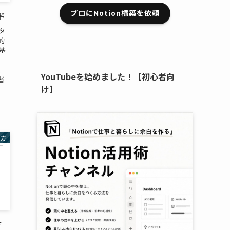
プロにNotion構築を依頼
ド
タ
的
基
連
YouTubeを始めました！【初心者向
者
け】
い方
方