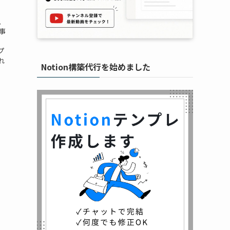
、
事
、
プ
れ
Notion構築代行を始めました