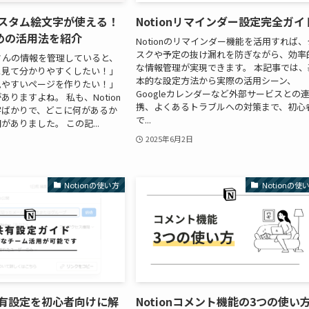
でカスタム絵文字が使える！
Notionリマインダー設定完全ガイ
めの活用法を紹介
Notionのリマインダー機能を活用すれば、
スクや予定の抜け漏れを防ぎながら、効率
たくさんの情報を管理していると、
な情報管理が実現できます。 本記事では、
と見て分かりやすくしたい！」
本的な設定方法から実際の活用シーン、
見やすいページを作りたい！」
Googleカレンダーなど外部サービスとの
りますよね。 私も、Notion
携、よくあるトラブルへの対策まで、初心
字ばかりで、どこに何があるか
で...
ありました。 この記...
2025年6月2日
Notionの使い方
Notionの使
の共有設定を初心者向けに解
Notionコメント機能の3つの使い